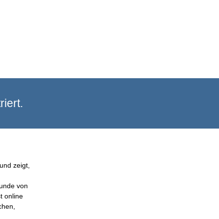
iert.
und zeigt,
Kunde von
t online
chen,