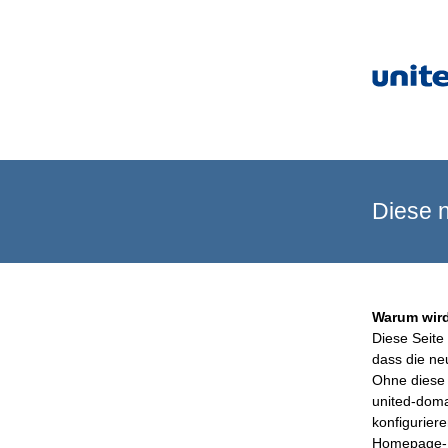
Diese n
Warum wird
Diese Seite 
dass die ne
Ohne diese 
united-doma
konfigurier
Homepage-B